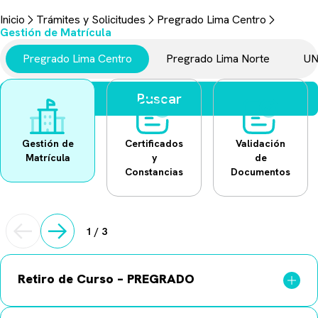
Trámites y Solicitudes
Inicio
Trámites y Solicitudes
Pregrado Lima Centro
Aquí encontrarás todo lo necesario para realizar tus gestiones
Gestión de Matrícula
universitarias.
Pregrado Lima Centro
Pregrado Lima Norte
UN
Buscar
Gestión de
Certificados
Validación
Matrícula
y
de
Constancias
Documentos
1
/
3
Retiro de Curso – PREGRADO