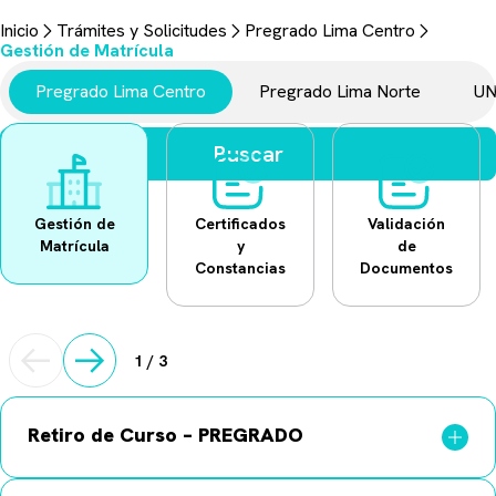
Trámites y Solicitudes
Inicio
Trámites y Solicitudes
Pregrado Lima Centro
Aquí encontrarás todo lo necesario para realizar tus gestiones
Gestión de Matrícula
universitarias.
Pregrado Lima Centro
Pregrado Lima Norte
UN
Buscar
Gestión de
Certificados
Validación
Matrícula
y
de
Constancias
Documentos
1
/
3
Retiro de Curso – PREGRADO