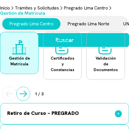
Trámites y Solicitudes
Inicio
Trámites y Solicitudes
Pregrado Lima Centro
Aquí encontrarás todo lo necesario para realizar tus gestiones
Gestión de Matrícula
universitarias.
Pregrado Lima Centro
Pregrado Lima Norte
UN
Buscar
Gestión de
Certificados
Validación
Matrícula
y
de
Constancias
Documentos
1
/
3
Retiro de Curso – PREGRADO