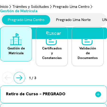
Trámites y Solicitudes
Inicio
Trámites y Solicitudes
Pregrado Lima Centro
Aquí encontrarás todo lo necesario para realizar tus gestiones
Gestión de Matrícula
universitarias.
Pregrado Lima Centro
Pregrado Lima Norte
UN
Buscar
Gestión de
Certificados
Validación
Matrícula
y
de
Constancias
Documentos
1
/
3
Retiro de Curso – PREGRADO