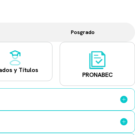
Posgrado
ados y Títulos
PRONABEC
curso del que deseas retirarte y la razón de tu decisión.
s con un plazo máximo de
48 horas
para efectuar el pago.
ctamente sobre la orden generada por el trámite.