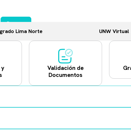
tudes
niversitarias.
 de Matrícula
Buscar
grado Lima Norte
UNW Virtual
 y
Validación de
Gr
s
Documentos
sable que especifiques detalladamente la sección y el nombre del 
orreo institucional confirmando la activación del trámite, cuenta
l abono mediante la opción de «Pagos Varios»; debe hacerse dire