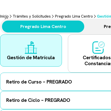
Trámites y Solici
Aquí encontrarás todo lo necesario para realizar tus gestiones u
Inicio
Trámites y Solicitudes
Pregrado Lima Centro
Gestión
Pregrado Lima Centro
Pre
Gestión de Matrícula
Certificados
Constancia
Retiro de Curso – PREGRADO
Retiro de Ciclo – PREGRADO
Detalle obligatorio:
Al registrar la solicitud, es indispen
Plazo de pago:
Una vez que recibas la notificación en tu c
Restricción de pago:
En ninguna circunstancia realices e