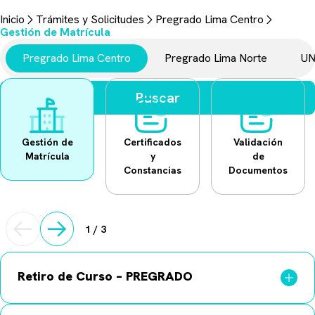
Trámites y Solicitudes
Inicio
Trámites y Solicitudes
Pregrado Lima Centro
Aquí encontrarás todo lo necesario para realizar tus gestiones
Gestión de Matrícula
universitarias.
Pregrado Lima Centro
Pregrado Lima Norte
UN
Buscar
Gestión de
Certificados
Validación
Matrícula
y
de
Constancias
Documentos
1
/
3
Retiro de Curso – PREGRADO