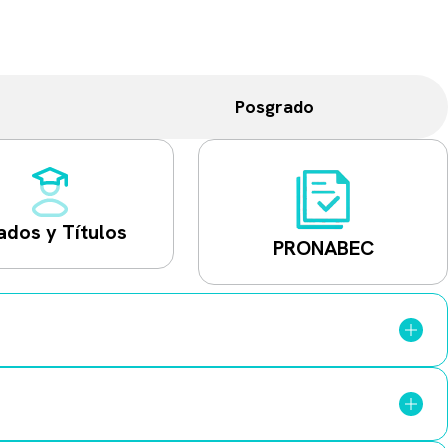
Posgrado
ados y Títulos
PRONABEC
curso del que deseas retirarte y la razón de tu decisión.
s con un plazo máximo de
48 horas
para efectuar el pago.
ctamente sobre la orden generada por el trámite.