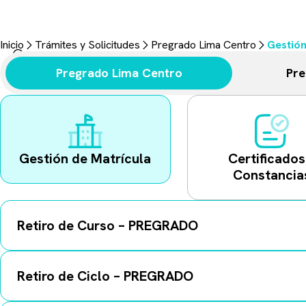
Trámites y Solici
Aquí encontrarás todo lo necesario para realizar tus gestiones u
Inicio
Trámites y Solicitudes
Pregrado Lima Centro
Gestión
Pregrado Lima Centro
Pre
Gestión de Matrícula
Certificados
Constancia
Retiro de Curso – PREGRADO
Retiro de Ciclo – PREGRADO
Detalle obligatorio:
Al registrar la solicitud, es indispen
Plazo de pago:
Una vez que recibas la notificación en tu c
Restricción de pago:
En ninguna circunstancia realices e