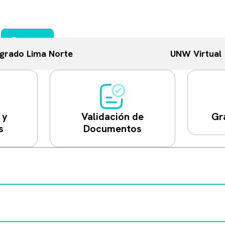
tudes
niversitarias.
 de Matrícula
Buscar
grado Lima Norte
UNW Virtual
 y
Validación de
Gr
s
Documentos
sable que especifiques detalladamente la sección y el nombre del 
orreo institucional confirmando la activación del trámite, cuenta
l abono mediante la opción de «Pagos Varios»; debe hacerse dire