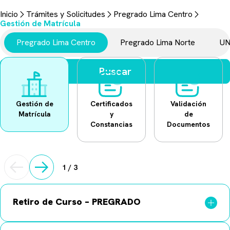
Trámites y Solicitudes
Inicio
Trámites y Solicitudes
Pregrado Lima Centro
Aquí encontrarás todo lo necesario para realizar tus gestiones
Gestión de Matrícula
universitarias.
Pregrado Lima Centro
Pregrado Lima Norte
UN
Buscar
Gestión de
Certificados
Validación
Matrícula
y
de
Constancias
Documentos
1
/
3
Retiro de Curso – PREGRADO