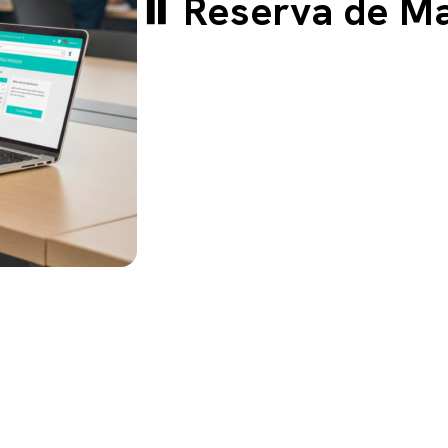
⏸️ Reserva de Ma
ón importante para realizar es