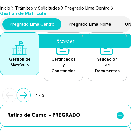
Trámites y Solicitudes
Inicio
Trámites y Solicitudes
Pregrado Lima Centro
Aquí encontrarás todo lo necesario para realizar tus gestiones
Gestión de Matrícula
universitarias.
Pregrado Lima Centro
Pregrado Lima Norte
UN
Buscar
Gestión de
Certificados
Validación
Matrícula
y
de
Constancias
Documentos
1
/
3
Retiro de Curso – PREGRADO