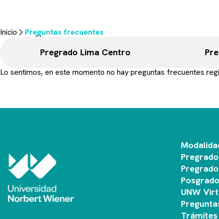
Preguntas fre
Aquí resolveremos tus dudas sobre los trámites & procesos más r
Inicio
Preguntas frecuentes
Pregrado Lima Centro
Pre
Lo sentimos, en este momento no hay preguntas frecuentes regi
Modalida
Pregrado
Pregrado
Posgrad
UNW Virt
Pregunta
Trámites 