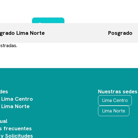
cuentes
elevantes para tu Vida Universitaria.
Buscar
grado Lima Norte
Posgrado
stradas.
des
Nuestras sedes
 Lima Centro
Lima Centro
 Lima Norte
Lima Norte
o
ual
s frecuentes
y Solicitudes