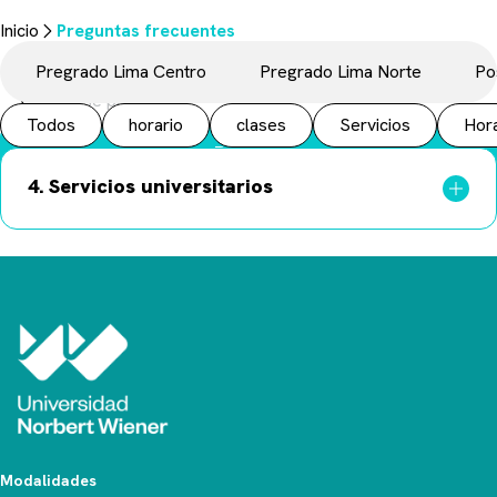
Preguntas frecuentes
Inicio
Preguntas frecuentes
Aquí resolveremos tus dudas sobre los trámites & procesos
más relevantes para tu Vida Universitaria.
Pregrado Lima Centro
Pregrado Lima Norte
Po
Todos
horario
clases
Servicios
Hora
Buscar
4. Servicios universitarios
Modalidades